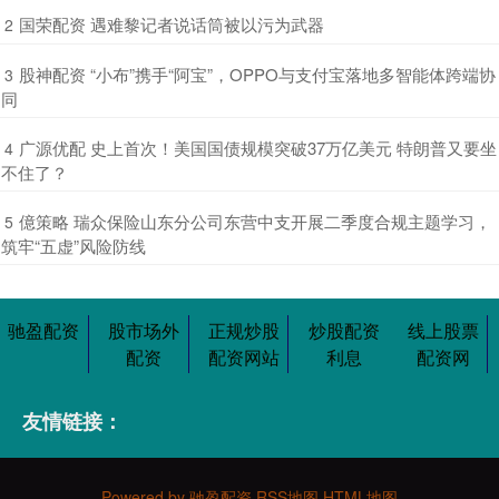
​国荣配资 遇难黎记者说话筒被以污为武器
2
​股神配资 “小布”携手“阿宝”，OPPO与支付宝落地多智能体跨端协
3
同
​广源优配 史上首次！美国国债规模突破37万亿美元 特朗普又要坐
4
不住了？
​億策略 瑞众保险山东分公司东营中支开展二季度合规主题学习，
5
筑牢“五虚”风险防线
驰盈配资
股市场外
正规炒股
炒股配资
线上股票
配资
配资网站
利息
配资网
友情链接：
Powered by
驰盈配资
RSS地图
HTML地图