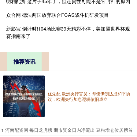
明利配资 这片子45年了，但连贯性可能不是它封神的原因
众合网 德法两国放弃联合FCAS战斗机研发项目
新影宝 倒计时!104场比赛39天精彩不停，美加墨世界杯观
赛指南来了
推荐资讯
优先配 欧洲央行官员：即便伊朗达成和平协
议，欧洲央行加息逻辑依旧成立
​河南配资网 每日龙虎榜 期市资金日内净流出 豆粕增仓位居榜首
1