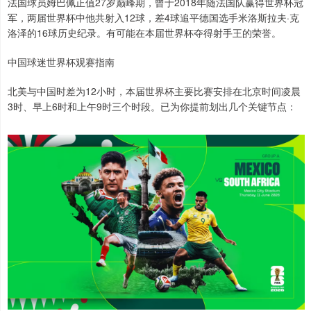
法国球员姆巴佩正值27岁巅峰期，曾于2018年随法国队赢得世界杯冠
军，两届世界杯中他共射入12球，差4球追平德国选手米洛斯拉夫·克
洛泽的16球历史纪录。有可能在本届世界杯夺得射手王的荣誉。
中国球迷世界杯观赛指南
北美与中国时差为12小时，本届世界杯主要比赛安排在北京时间凌晨
3时、早上6时和上午9时三个时段。已为你提前划出几个关键节点：