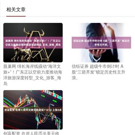
相关文章
股巢网 绵长海岸线撬动“海洋文
信钰证券 超级牛市倒计时 A
旅+”！广东正以空前力度推动海
股“三箭齐发”锁定历史性主升
洋旅游深度转型_文化_游客_海
浪。
岛
创富配资 在岸人民币兑美元收