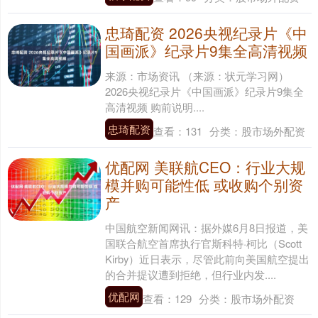
忠琦配资 2026央视纪录片《中
国画派》纪录片9集全高清视频
来源：市场资讯 （来源：状元学习网）
2026央视纪录片《中国画派》纪录片9集全
高清视频 购前说明....
忠琦配资
查看：
131
分类：
股市场外配资
优配网 美联航CEO：行业大规
模并购可能性低 或收购个别资
产
中国航空新闻网讯：据外媒6月8日报道，美
国联合航空首席执行官斯科特·柯比（Scott
Kirby）近日表示，尽管此前向美国航空提出
的合并提议遭到拒绝，但行业内发....
优配网
查看：
129
分类：
股市场外配资