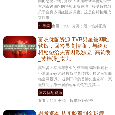
国前总统尹锡悦的夫人金建希乘车抵达位于
首尔市钟路区的特检组所在地，接受特检组
关于自身多项嫌疑的调查。这是自特检组成
立以来....
牛融网
查看：
150
分类：
股市场外配资
富农优配资源 TVB男星被嘲吃
软饭，回答显高情商，与继女
相处融洽夫妻财政独立_高钧贤
_黄梓漫_女儿
高钧贤：幸福与事业的双重奏 编辑剧透社：
小麦Shirley 未经授权严禁转载，抄袭者将面
临全网投诉。 提到TVB的香港先生选举，毫
无疑问，第一届的冠军高钧贤是其....
富农优配资源
查看：
110
分类：
股市场外配资
思考资本 从实验室到全球舞