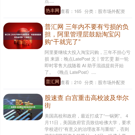
点....
热丰网
查看：
165
分类：
股市场外配资
普汇网 三年内不要有亏损的负
担，阿里管理层鼓励淘宝闪
购“干就完了”
阿里要继续大投入淘宝闪购，三年不担心亏
损 来源：晚点LatePost 文丨管艺雯 新一轮
即时零售大战随着 AI 助手混战提前开始
了。 《晚点 LatePost》....
普汇网
查看：
210
分类：
股市场外配资
股速查 白宫重击高校波及华尔
街
美国高校和政府，最近打成了“一锅粥”。 4
月11日，美国政府官员致信哈佛大学，要求
学校进行“有意义的治理改革与重组”，否则