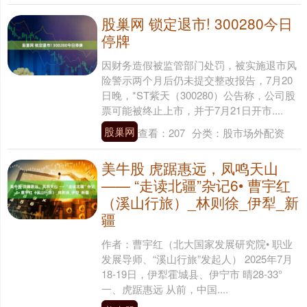
股巢网 锁定退市! 300280今日
停牌
因财务造假被监管部门处罚，被实施退市风
险警示两个月后仍未提交整改报告，7月20
日晚，*ST紫天（300280）公告称，公司股
票可能被终止上市，并于7月21日开市....
股巢网
查看：
207
分类：
股市场外配资
美牛股 虎踞惠远，凤鸣天山
—— “走读北疆”杂记6• 曹宇红
（溪山行旅）_林则徐_伊犁_新
疆
作者：曹宇红（北大国家发展研究院• 职业
发展导师、“溪山行旅”发起人） 2025年7月
18-19日，伊犁霍城县、伊宁市 晴28-33°
一、虎踞惠远 从前，中国....