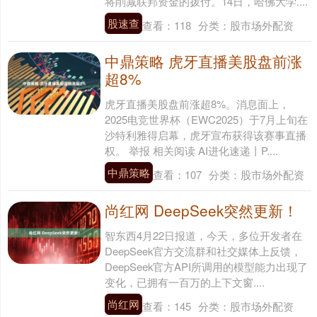
将削减联邦资金的拨付。14日，哈佛大学....
股速查
查看：
118
分类：
股市场外配资
中鼎策略 虎牙直播美股盘前涨
超8%
虎牙直播美股盘前涨超8%。消息面上，
2025电竞世界杯（EWC2025）于7月上旬在
沙特利雅得启幕，虎牙宣布获得该赛事直播
权。 举报 相关阅读 AI进化速递丨P....
中鼎策略
查看：
107
分类：
股市场外配资
尚红网 DeepSeek突然更新！
智东西4月22日报道，今天，多位开发者在
DeepSeek官方交流群和社交媒体上反馈，
DeepSeek官方API所调用的模型能力出现了
变化，已拥有一百万的上下文窗....
尚红网
查看：
145
分类：
股市场外配资