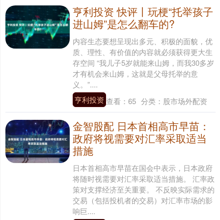
亨利投资 快评丨玩梗“托举孩子
进山姆”是怎么翻车的?
内容生态要想呈现出多元、积极的面貌，优
质、理性、有价值的内容就必须获得更大生
存空间 “我儿子5岁就能来山姆，而我30多岁
才有机会来山姆，这就是父母托举的意
义。”....
亨利投资
查看：
65
分类：
股市场外配资
金智股配 日本首相高市早苗：
政府将视需要对汇率采取适当
措施
日本首相高市早苗在国会中表示，日本政府
将随时视需要对汇率采取适当措施。 汇率政
策对支撑经济至关重要。 不反映实际需求的
交易（包括投机者的交易）对汇率市场的影
响巨....