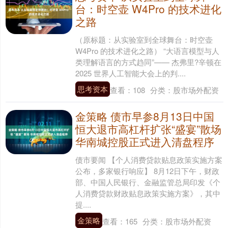
台：时空壶 W4Pro 的技术进化
之路
（原标题：从实验室到全球舞台：时空壶
W4Pro 的技术进化之路） “大语言模型与人
类理解语言的方式趋同”—— 杰弗里?辛顿在
2025 世界人工智能大会上的判....
思考资本
查看：
108
分类：
股市场外配资
金策略 债市早参8月13日中国
恒大退市高杠杆扩张“盛宴”散场
华南城控股正式进入清盘程序
债市要闻 【个人消费贷款贴息政策实施方案
公布，多家银行响应】 8月12日下午，财政
部、中国人民银行、金融监管总局印发《个
人消费贷款财政贴息政策实施方案》，其中
提....
金策略
查看：
165
分类：
股市场外配资