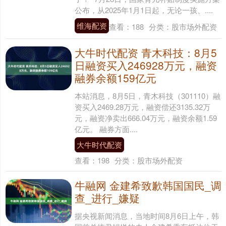
公布，从2025年1月1日起，无论一孩、....
维海配资
查看：
188
分类：
股市场外配资
大牛时代配资 青木科技：8月5
日融资买入246928万元，融资
融券余额159亿元
本站消息，8月5日，青木科技（301110）融
资买入2469.28万元，融资偿还3135.32万
元，融资净卖出666.04万元，融资余额1.59
亿元。 融券方面....
大牛时代配资
查看：
198
分类：
股市场外配资
牛融网 金建希致歉韩国国民_调
查_进行_嫌疑
据央视新闻消息，当地时间8月6日上午，韩