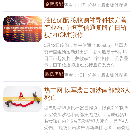
金智股配
查看：
117
分类：
股市场外配资
胜亿优配 拟收购神导科技完善
产业布局 恒宇信通复牌首日斩
获“20CM”涨停
5月12日晚间，恒宇信通（300965）的重大
资产重组预案新鲜出炉。公司股票于5月13
日开市起复牌，并收获“一字”涨停。 公告显
示，恒宇信通拟通过发行股份及支付....
胜亿优配
查看：
191
分类：
股市场外配资
热丰网 以军袭击加沙南部致6人
死亡
据巴勒斯坦通讯社29日报道，以色列军队当
天空袭加沙地带南部汗尤尼斯，造成包括1
名女孩在内的6名巴勒斯坦人死亡，另有4人
受伤。 现场目击者告诉新华社记者，遇袭地