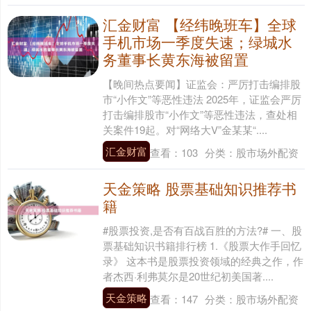
汇金财富 【经纬晚班车】全球
手机市场一季度失速；绿城水
务董事长黄东海被留置
【晚间热点要闻】证监会：严厉打击编排股
市“小作文”等恶性违法 2025年，证监会严厉
打击编排股市“小作文”等恶性违法，查处相
关案件19起。对“网络大V”金某某“....
汇金财富
查看：
103
分类：
股市场外配资
天金策略 股票基础知识推荐书
籍
#股票投资,是否有百战百胜的方法?# 一、股
票基础知识书籍排行榜 1.《股票大作手回忆
录》 这本书是股票投资领域的经典之作，作
者杰西·利弗莫尔是20世纪初美国著....
天金策略
查看：
147
分类：
股市场外配资