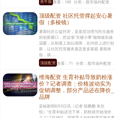
美牛股
查看：
195
分类：
股市场外配资
顶级配资 社区托管撑起安心暑
假（多棱镜）
暑期社区公益托管，是基层治理与民生服务
的创新窗口，把这项“关键小事”做细做实做
温暖，从制度上加以保障，在内容上进行创
新，让社区托管服务惠及更多家庭 暑期来
临，孩....
顶级配资
查看：
71
分类：
股市场外配资
维海配资 生育补贴导致奶粉涨
价？记者调查：价格波动实为
促销调整，部分产品还在降价_
品牌
蓝鲸新闻8月5日讯（记者 陆鹏鹏 朱欣
悦）“生育补贴还没下来，奶粉就开始涨价
了？” 7月28日，国家育儿补贴制度实施方案