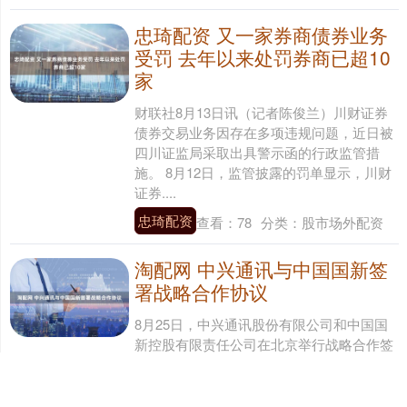
忠琦配资 又一家券商债券业务
受罚 去年以来处罚券商已超10
家
财联社8月13日讯（记者陈俊兰）川财证券
债券交易业务因存在多项违规问题，近日被
四川证监局采取出具警示函的行政监管措
施。 8月12日，监管披露的罚单显示，川财
证券....
忠琦配资
查看：
78
分类：
股市场外配资
淘配网 中兴通讯与中国国新签
署战略合作协议
8月25日，中兴通讯股份有限公司和中国国
新控股有限责任公司在北京举行战略合作签
约仪式。按照协议，双方将共同在联合产业
投资、金融与咨询服务、联合市场共拓、联
合方案....