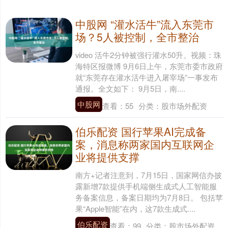
中股网 “灌水活牛”流入东莞市
场？5人被控制，全市整治
video 活牛2分钟被强行灌水50升。视频：珠
海特区报微博 9月6日上午，东莞市委市政府
就“东莞存在灌水活牛进入屠宰场”一事发布
通报。全文如下： 9月5日，南....
中股网
查看：
55
分类：
股市场外配资
伯乐配资 国行苹果AI完成备
案，消息称两家国内互联网企
业将提供支撑
南方+记者注意到，7月15日，国家网信办披
露新增7款提供手机端侧生成式人工智能服
务备案信息，备案日期均为7月8日。 包括苹
果“Apple智能”在内，这7款生成式....
伯乐配资
查看：
99
分类：
股市场外配资