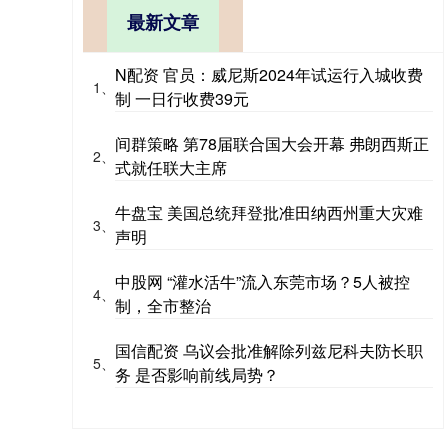
最新文章
N配资 官员：威尼斯2024年试运行入城收费
1、
制 一日行收费39元
间群策略 第78届联合国大会开幕 弗朗西斯正
2、
式就任联大主席
牛盘宝 美国总统拜登批准田纳西州重大灾难
3、
声明
中股网 “灌水活牛”流入东莞市场？5人被控
4、
制，全市整治
国信配资 乌议会批准解除列兹尼科夫防长职
5、
务 是否影响前线局势？