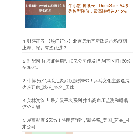
牛小散 腾讯云：DeepSeek-V4系
列模型降价，最高降幅达97.5%
​财盛证券 【热门行业】北京房地产新政超市场预期
1
上海、深圳有望跟进？
​利配网 红塔证券启动10亿公司债发行 利率区间160%
2
至250%
​牛博 冠军风采汇聚武汉越秀IFC！乒乓文化主题巡展
3
火热开启_球拍_签名_国球
​美林资管 苹果升级手表系列 推出高血压监测和睡眠
4
评分功能
​易富配资 250%！特朗普“预告”新关税_美国_药品_礼
5
来公司