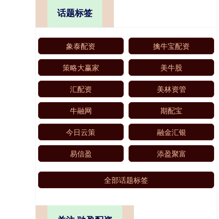
话题标签
象泰配资
擒牛宝配资
策略大赢家
美牛股
汇配资
美林资管
牛融网
期配宝
今日云策
融金汇银
易信盈
添盈聚富
全部话题标签