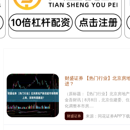
财盛证券 【热门行业】北京房
进？
（原标题：【热门行业】北京房地产
金吾财讯 | 8月8日，北京住建委
化调整本市房....
来源：同花证券APP下载
财盛证券