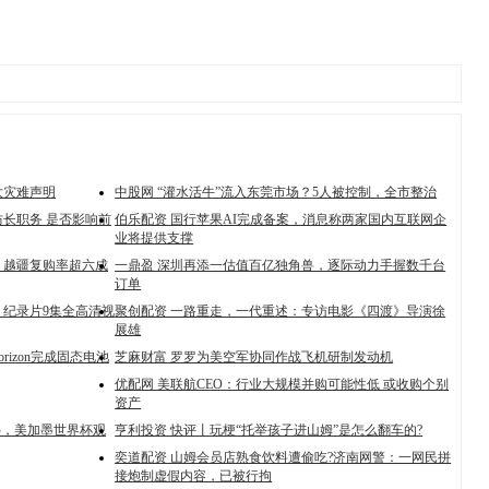
大灾难声明
中股网 “灌水活牛”流入东莞市场？5人被控制，全市整治
长职务 是否影响前
伯乐配资 国行苹果AI完成备案，消息称两家国内互联网企
业将提供支撑
！越疆复购率超六成
一鼎盈 深圳再添一估值百亿独角兽，逐际动力手握数千台
订单
》纪录片9集全高清视
聚创配资 一路重走，一代重述：专访电影《四渡》导演徐
展雄
orizon完成固态电池
芝麻财富 罗罗为美空军协同作战飞机研制发动机
优配网 美联航CEO：行业大规模并购可能性低 或收购个别
资产
不停，美加墨世界杯观
亨利投资 快评丨玩梗“托举孩子进山姆”是怎么翻车的?
奕道配资 山姆会员店熟食饮料遭偷吃?济南网警：一网民拼
接炮制虚假内容，已被行拘