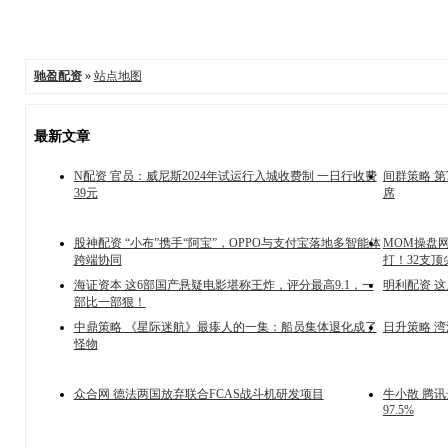
驰盈配资
»
站点地图
最新文章
N配资 官员：威尼斯2024年试运行入城收费制 一日行收费
间群策略 
39元
席
股神配资 “小布”携手“阿宝”，OPPO与支付宝落地多智能体
MOM操盘
跨端协同
打！32支
海证资本 这6部国产悬疑电影堪称王炸，评分最高9.1，一
明利配资 
部比一部狠！
中鼎策略 《星际迷航》最瘆人的一集：船员集体退化成了
日升策略 湾
怪物
众合网 德法两国放弃联合FCAS战斗机研发项目
牛小散 腾讯
97.5%