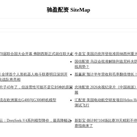
驰盈配资 SiteMap
第78届联合国大会开幕 弗朗西斯正式就任联大主
牛盘宝 美国总统拜登批准田纳西州重
国信配资 乌议会批准解除列兹尼科夫防
线局势？
网 全球首个人形机器人格斗联赛明日深圳开
股赢家 预计半年营收和毛率翻倍增长
顶尖战队将亮相
这片子45年了，但连贯性可能不是它封神的原因
忠琦配资 2026央视纪录片《中国画派
频
流在欧洲展出G400与G300样机模型
汇配资 美国电动航空研发项目Helios H
测试飞行
云：DeepSeek-V4系列模型降价，最高降幅达
新影宝 倒计时!104场比赛39天精彩
赛指南来了