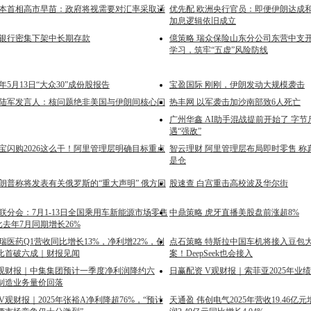
日本首相高市早苗：政府将视需要对汇率采取适
优先配 欧洲央行官员：即便伊朗达成
加息逻辑依旧成立
营银行密集下架中长期存款
億策略 瑞众保险山东分公司东营中支
学习，筑牢“五虚”风险防线
6年5月13日“大众30”成份股报告
宝盈国际 刚刚，伊朗发动大规模袭击
朗陆军发言人：核问题绝非美国与伊朗间核心问
热丰网 以军袭击加沙南部致6人死亡
广州华鑫 AI助手混战提前开始了 字节
遇“强敌”
宝闪购2026这么干！阿里管理层明确目标重点
智云理财 阿里管理层布局即时零售 称
是仓
朗普称将发表有关俄罗斯的“重大声明” 俄方回
股速查 白宫重击高校波及华尔街
联分会：7月1-13日全国乘用车新能源市场零售
中鼎策略 虎牙直播美股盘前涨超8%
同比去年7月同期增长26%
瑞医药Q1营收同比增长13%，净利增22%，创
点石策略 特斯拉中国车机将接入豆包
比首破六成｜财报见闻
案！DeepSeek也会接入
V观财报｜中集集团预计一季度净利润降约六
日赢配资 V观财报｜索菲亚2025年业
制造业务量价回落
V观财报｜2025年张裕A净利降超76%，“预计
天通盈 伟创电气2025年营收19.46亿元增