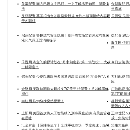
盈富配资 南方已进入主汛期，一文了解汛期知识、避险方
金智股配 
法
当措施
灵菲配资 英国拟出台谷歌搜索新规 允许出版商拒绝内容用
贝贝查 民
于AI训练
启运配资 警惕燃气安全隐患！贵州省市场监管局发布瓶装
益配资 202
液化气调压器消费提示
股牛网 伊
题
倍悦网 淘宝闪购原计划在3月中旬发起“第一场战役”，大战
今日云策 淘
一触即发？
鳄鱼配资 今夏以来欧洲多国遭遇高温 西欧经历“最热”六月
万利配资 特
应
金财顺 美联储翻修大幅超支7亿美元 特朗普：足以解雇鲍
广信配资 乘
威尔
332万辆 
尚红网 DeepSeek突然更新！
睿新策略 恒
新药收入占
上阳网 美国首次将人工智能纳入刑事调查范畴 有关监管迫
正中优配 
在眉睫
成，集装箱
汇金财富 【经纬晚班车】全球手机市场一季度失速；绿城
策略大赢家 