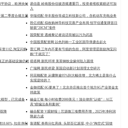
和平协议，欧洲央行
易信盈 岭南股份信披违规遭重罚，投资者维权索赔还可加
入
开展二季度合规主题
华瑞优配 华丰股份等成立科技新公司，含机动车充电业务
胜亿优配 拟收购神导科技完善产业布局 恒宇信通复牌首日
斩获“20CM”涨停
国荣配资 遇难黎记者说话筒被以污为武器
中国股票配资网 以色列称一工业区因导弹袭击起火
斥资11亿 淘宝闪购
普汇网 三年内不要有亏损的负担，阿里管理层鼓励淘宝闪
购“干就完了”
真正的基础设施仍然
搭搭网 新民环球 美英钢铁业缘何陷入困境
广瑞网 新民侨梁 英国启动新计划清理太空碎片
同花顺配资 从骤降逾95%到大幅倍增，北方稀土是靠什么
实现逆转的？
金御优配 6G要来了！北京亦庄推出首个地方6G产业资金支
持政策
大模型，已完成备
融金汇银 每小时收费2000美元！顶尖律所“认错”：AI工
具“瞎编法条和案例”
绩双降
融合配资 V观财报｜芯源微三项费用齐增，2025年净利润
降超六成
18.66%, 扣非净利
靠谱配 券商分红悬殊: 头部百亿派现, 中小“掏空式”回馈