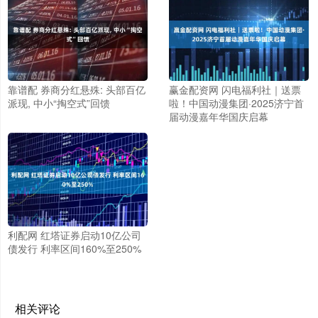
靠谱配 券商分红悬殊: 头部百亿
赢金配资网 闪电福利社｜送票
派现, 中小“掏空式”回馈
啦！中国动漫集团·2025济宁首
届动漫嘉年华国庆启幕
利配网 红塔证券启动10亿公司
债发行 利率区间160%至250%
相关评论