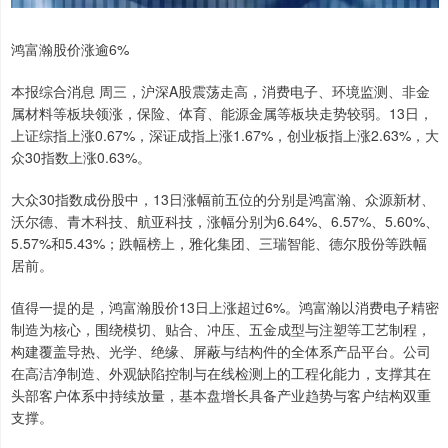
鸿富瀚股价涨逾6%
本报综合消息 周三，沪深A股震荡走高，消费电子、环境监测、非金
属材料等板块领涨，保险、体育、能源金属等板块走势较弱。13日，
上证综指上涨0.67%，深证成指上涨1.67%，创业板指上涨2.63%，大
众30指数上涨0.63%。
大众30指数成份股中，13日涨幅前五位的分别是鸿富瀚、众源新材、
沃尔德、青木科技、航亚科技，涨幅分别为6.64%、6.57%、5.60%、
5.57%和5.43%；跌幅榜上，雅化集团、三瑞智能、德尔股份等跌幅
居前。
值得一提的是，鸿富瀚股价13日上涨超过6%。鸿富瀚以消费电子精密
制造为核心，围绕模切、贴合、冲压、五金成型与注塑等工艺制程，
构建覆盖导热、光学、绝缘、屏蔽与结构件的全体系产品平台。公司
在高洁净制造、外观缺陷控制与在线检测上的工程化能力，支撑其在
头部客户体系中持续放量，基本盘增长具备产业趋势与客户结构双重
支撑。