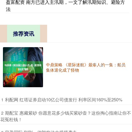
盈富配资 南方已进入主汛期，一文了解汛期知识、避险方
法
推荐资讯
中鼎策略 《星际迷航》最瘆人的一集：船员
集体退化成了怪物
​利配网 红塔证券启动10亿公司债发行 利率区间160%至250%
1
​期配宝 惠藏紫砂 你愿意花多少钱买紫砂壶？这份掏心指南让你不
2
花冤枉钱！