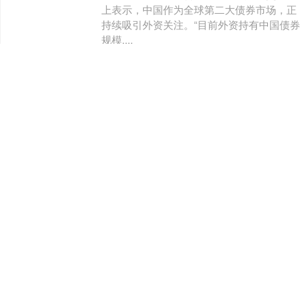
上表示，中国作为全球第二大债券市场，正
持续吸引外资关注。“目前外资持有中国债券
规模....
万盈配资
查看：
211
分类：
正规炒股配资网站
玖玖配资网 融创中国上半年收
入约199亿元 继续大力推动与
能提供增量资金的金融机构合
作
8月26日晚间，融创中国（01918.HK）披露
2025年中期业绩。 财报显示，上半年融创中
国收入约为199.9亿元，同比减少41.7%。对
于收入减少的原因，融....
玖玖配资网
查看：
184
分类：
正规炒股配资网站