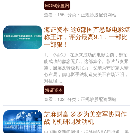
MOM操盘网
查看：
155
分类：
正规炒股配资网站
海证资本 这6部国产悬疑电影堪
称王炸，评分最高9.1，一部比
一部狠！
1、《误杀》 在原来成功的电影面前，翻拍
能成功的寥寥无几，这部算个。影片节奏紧
凑，层层反转极具张力。父亲为守护家人精
心布局，借电影手法制造完美不在场证明，
对抗强....
海证资本
查看：
102
分类：
正规炒股配资网站
芝麻财富 罗罗为美空军协同作
战飞机研制发动机
中国航空新闻网讯：据外媒6月8日报道，美