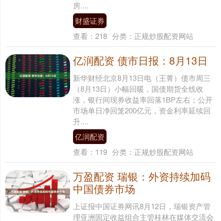
房....
财盛证券
查看：
218
分类：
正规炒股配资网站
亿润配资 债市日报：8月13日
新华财经北京8月13日电（王菁）债市周三
（8月13日）小幅回暖，国债期货全线收
涨，银行间现券收益率回落1BP左右；公开
市场单日净回笼200亿元，资金利率延续回
升....
亿润配资
查看：
119
分类：
正规炒股配资网站
万盈配资 瑞银：外资持续加码
中国债券市场
上证报中国证券网讯8月12日，瑞银资产管
理亚洲固定收益组合主管桂林在媒体交流会