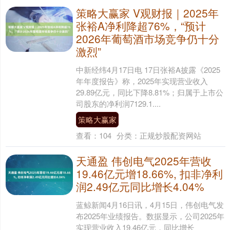
策略大赢家 V观财报｜2025年
张裕A净利降超76%，“预计
2026年葡萄酒市场竞争仍十分
激烈”
中新经纬4月17日电 17日张裕A披露《2025
年年度报告》称，2025年实现营业收入
29.89亿元，同比下降8.81%；归属于上市公
司股东的净利润7129.1....
策略大赢家
查看：
104
分类：
正规炒股配资网站
天通盈 伟创电气2025年营收
19.46亿元增18.66%, 扣非净利
润2.49亿元同比增长4.04%
蓝鲸新闻4月16日讯，4月15日，伟创电气发
布2025年业绩报告。数据显示，公司2025年
实现营业收入19.46亿元，同比增长