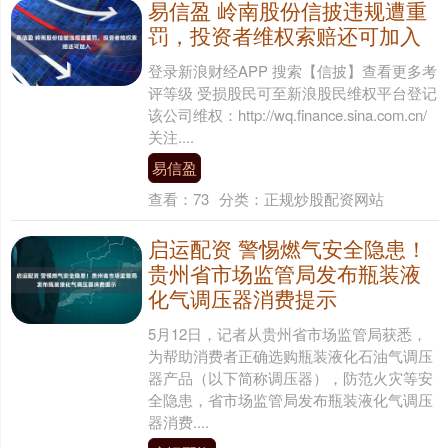
易信盈 岭南股份信披违规遭重
罚，投资者维权索赔还可加入
登录新浪财经APP 搜索【信披】查看更多考
评等级 受损股民可至新浪股民维权平台登记
该公司维权：http://wq.finance.sina.com.cn/
关注....
易信盈
查看：
73
分类：
正规炒股配资网站
启运配资 警惕燃气安全隐患！
贵州省市场监管局发布瓶装液
化气调压器消费提示
5月12日，记者从贵州省市场监管局获悉，
为帮助消费者正确选购瓶装液化石油气调压
器产品（以下简称调压器），防范火灾等安
全隐患，省市场监管局发布瓶装液化气调压
器消费....