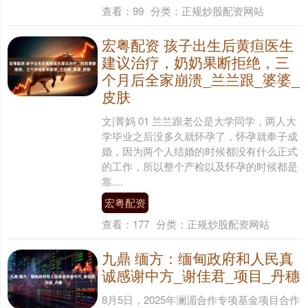
查看：
99
分类：
正规炒股配资网站
宏粤配资 孩子出生后黄疸医生
建议治疗，奶奶果断拒绝，三
个月后全家崩溃_兰兰跟_婆婆_
皮肤
文|菁妈 01 兰兰跟老公是大学同学，两人大
学毕业之后没多久就怀孕了，怀孕就奉子成
婚，因为两个人结婚的时候都没有什么正式
的工作，所以整个产检以及怀孕的时候都是
靠....
宏粤配资
查看：
177
分类：
正规炒股配资网站
九鼎 缅方：缅甸政府和人民真
诚感谢中方_谢佳君_项目_丹穗
8月5日，2025年澜湄合作专项基金项目合作