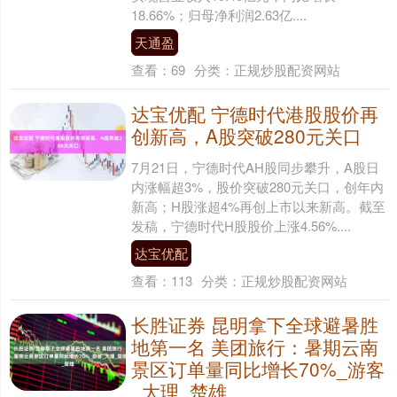
18.66%；归母净利润2.63亿....
天通盈
查看：
69
分类：
正规炒股配资网站
达宝优配 宁德时代港股股价再
创新高，A股突破280元关口
7月21日，宁德时代AH股同步攀升，A股日
内涨幅超3%，股价突破280元关口，创年内
新高；H股涨超4%再创上市以来新高。截至
发稿，宁德时代H股股价上涨4.56%....
达宝优配
查看：
113
分类：
正规炒股配资网站
长胜证券 昆明拿下全球避暑胜
地第一名 美团旅行：暑期云南
景区订单量同比增长70%_游客
_大理_楚雄