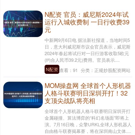
N配资 官员：威尼斯2024年试
运行入城收费制 一日行收费39
元
中新网9月6日电 据法新社报道，当地时间5
日，意大利威尼斯市议会官员表示，威尼斯
2024年春起将试行对一日行游客收取5欧元
(约合人民币39.2元)费用。官员表示....
N配资
查看：
91
分类：
正规炒股配资网站
MOM操盘网 全球首个人形机器
人格斗联赛明日深圳开打！32
支顶尖战队将亮相
全球首个人形机器人格斗联赛明日深圳开打
金属碰撞、算法博弈的“科幻名场面”即将上
演。7月16日晚，众擎URKL全球人形机器人
自由格斗联赛揭幕赛，将在深圳南山文体....