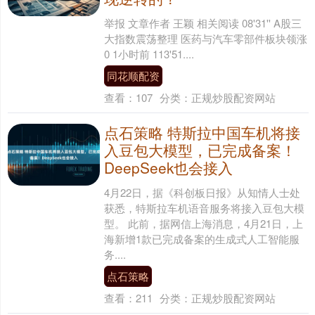
举报 文章作者 王颖 相关阅读 08'31'' A股三
大指数震荡整理 医药与汽车零部件板块领涨
0 1小时前 113'51....
同花顺配资
查看：
107
分类：
正规炒股配资网站
点石策略 特斯拉中国车机将接
入豆包大模型，已完成备案！
DeepSeek也会接入
4月22日，据《科创板日报》从知情人士处
获悉，特斯拉车机语音服务将接入豆包大模
型。 此前，据网信上海消息，4月21日，上
海新增1款已完成备案的生成式人工智能服
务....
点石策略
查看：
211
分类：
正规炒股配资网站