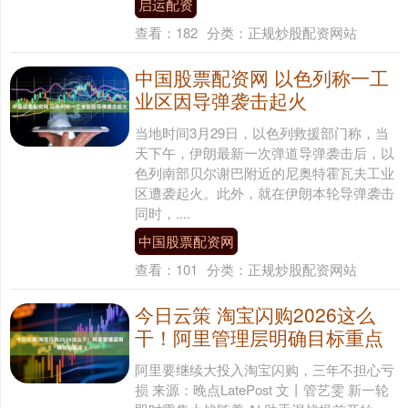
启运配资
查看：
182
分类：
正规炒股配资网站
中国股票配资网 以色列称一工
业区因导弹袭击起火
当地时间3月29日，以色列救援部门称，当
天下午，伊朗最新一次弹道导弹袭击后，以
色列南部贝尔谢巴附近的尼奥特霍瓦夫工业
区遭袭起火。此外，就在伊朗本轮导弹袭击
同时，....
中国股票配资网
查看：
101
分类：
正规炒股配资网站
今日云策 淘宝闪购2026这么
干！阿里管理层明确目标重点
阿里要继续大投入淘宝闪购，三年不担心亏
损 来源：晚点LatePost 文丨管艺雯 新一轮