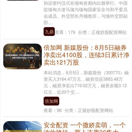
协议签约仪式在缅甸首都内比都举行。中国
驻缅甸大使马珈与缅甸国家安全与和平委员
会成员、外交部长丹穗致辞，与缅外交部副
部....
九鼎
查看：
179
分类：
正规炒股配资网站
倍加网 新媒股份：8月5日融券
净卖出4100股，连续3日累计净
卖出121万股
本站消息，8月5日，新媒股份（300770）融
资买入3164.47万元，融资偿还3883.48万
元，融资净卖出719.02万元，融资余额3.12
亿元，近20个交....
倍加网
查看：
98
分类：
正规炒股配资网站
安全配资 一个撒娇卖萌，一个
浓妆艳抹，两人连累36集大