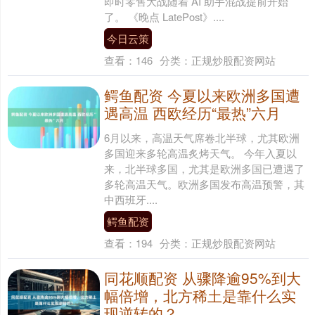
即时零售大战随着 AI 助手混战提前开始
了。 《晚点 LatePost》....
今日云策
查看：
146
分类：
正规炒股配资网站
鳄鱼配资 今夏以来欧洲多国遭
遇高温 西欧经历“最热”六月
6月以来，高温天气席卷北半球，尤其欧洲
多国迎来多轮高温炙烤天气。 今年入夏以
来，北半球多国，尤其是欧洲多国已遭遇了
多轮高温天气。欧洲多国发布高温预警，其
中西班牙....
鳄鱼配资
查看：
194
分类：
正规炒股配资网站
同花顺配资 从骤降逾95%到大
幅倍增，北方稀土是靠什么实
现逆转的？