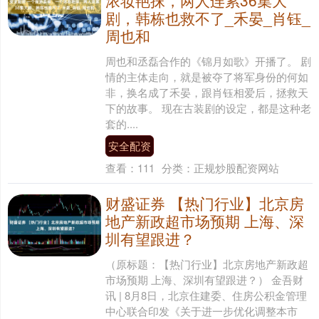
剧，韩栋也救不了_禾晏_肖钰_
周也和
周也和丞磊合作的《锦月如歌》开播了。 剧
情的主体走向，就是被夺了将军身份的何如
非，换名成了禾晏，跟肖钰相爱后，拯救天
下的故事。 现在古装剧的设定，都是这种老
套的....
安全配资
查看：
111
分类：
正规炒股配资网站
财盛证券 【热门行业】北京房
地产新政超市场预期 上海、深
圳有望跟进？
（原标题：【热门行业】北京房地产新政超
市场预期 上海、深圳有望跟进？） 金吾财
讯 | 8月8日，北京住建委、住房公积金管理
中心联合印发《关于进一步优化调整本市