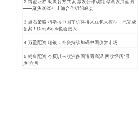
​博盈证券 凝聚各方共识 激发合作动能 擘画发展蓝图
2
——聚焦2025年上海合作组织峰会
​点石策略 特斯拉中国车机将接入豆包大模型，已完成
3
备案！DeepSeek也会接入
​万盈配资 瑞银：外资持续加码中国债券市场
4
​鳄鱼配资 今夏以来欧洲多国遭遇高温 西欧经历“最
5
热”六月