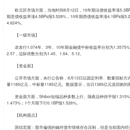
欧元区市场方面，当地时间8月12日，10年期法债收益率涨5.3BPs报3.
期意债收益率涨4.5BPs报3.528%，10年期西债收益率涨4.1BPs报
4.624%。
【一级市场】
农发行1.074年、3年、10年期金融债中标收益率分别为1.3575%、1.
2.57，边际倍数分别为1.45、1.64、5.12。
【资金面】
公开市场方面，央行公告称，8月13日以固定利率、数量招标方式开展
量1185亿元，中标量1185亿元。数据显示，当日1385亿元逆回购
资金面方面，Shibor短端品种多数上行。隔夜品种持平报1.315%；7天
1.473%；1个月期下行0.1BP报1.526%。
【机构观点】
国信宏观：股市偏强的确对债市情绪存在压制，但是当前国内经济