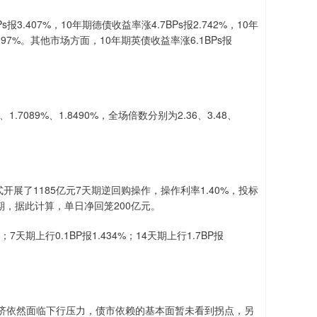
407%，10年期德债收益率涨4.7BPs报2.742%，10年
3.297%。其他市场方面，10年期英债收益率涨6.1BPs报
7089%、1.8490%，全场倍数分别为2.36、3.48、
了1185亿元7天期逆回购操作，操作利率1.40%，投标
到期，据此计算，单日净回笼200亿元。
期上行0.1BP报1.434%；14天期上行1.7BP报
依然面临下行压力，债市依赖的基本面暂未看到拐点，另