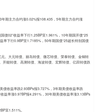
年期主力合约涨0.02%报108.435，5年期主力合约涨
”收益率下行1.25BP至1.961%，10年期国开债“25
收益率下行0.9BP至1.7185%，50年期国债“25超长特别国债
.41亿元。大元转债、丽岛转债、微芯转债、荣泰转债、金铜转
12.43%。开能转债、高测转债、海波转债、宏辉转债、亿田转债跌
益率跌2.93BPs报3.727%，3年期美债收益率跌
债收益率涨0.97BP报4.291%，30年期美债收益率涨3.13BPs
至1.511%。