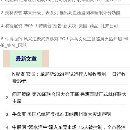
​美林资管 苹果升级手表系列 推出高血压监测和睡眠评分功能
3
​易富配资 250%！特朗普“预告”新关税_美国_药品_礼来公司
4
​牛博 冠军风采汇聚武汉越秀IFC！乒乓文化主题巡展火热开启_球
5
拍_签名_国球
最新文章
N配资 官员：威尼斯2024年试运行入城收费制 一日行收
1、
费39元
间群策略 第78届联合国大会开幕 弗朗西斯正式就任联大
2、
主席
牛盘宝 美国总统拜登批准田纳西州重大灾难声明
3、
中股网 “灌水活牛”流入东莞市场？5人被控制，全市整治
4、