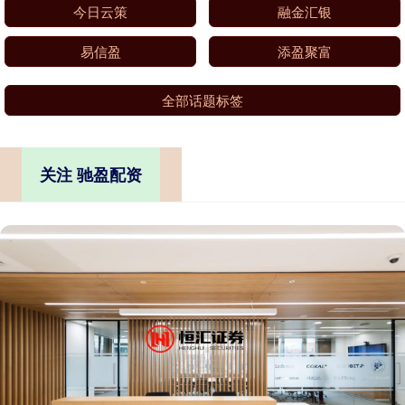
今日云策
融金汇银
易信盈
添盈聚富
全部话题标签
关注 驰盈配资