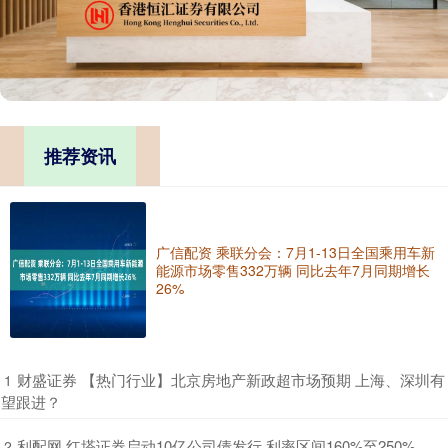
推荐资讯
广信配资 乘联分会：7月1-13日全国乘用车新
能源市场零售332万辆 同比去年7月同期增长
26%
​财盛证券 【热门行业】北京房地产新政超市场预期 上海、深圳有
1
望跟进？
​利配网 红塔证券启动10亿公司债发行 利率区间160%至250%
2