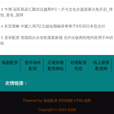
​牛博 冠军风采汇聚武汉越秀IFC！乒乓文化主题巡展火热开启_球
3
拍_签名_国球
​长宏策略 中建八局7亿元超短期融资券将于9月25日本息兑付
4
​灵菲配资 英国拟出台谷歌搜索新规 允许出版商拒绝内容用于AI训
5
练
驰盈配资
股市场外
正规炒股
炒股配资
线上股票
配资
配资网站
利息
配资网
友情链接：
Powered by
驰盈配资
RSS地图
HTML地图
Copyright
© 2023-2026