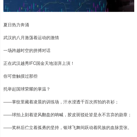
夏日热力奔涌
武汉的八月激荡着运动的激情
一场跨越时空的拼搏对话
正在武汉越秀IFC国金天地澎湃上演！
你可曾触摸过那些
托举起国球荣耀的掌温？
——掌纹里藏着凌晨的训练场，汗水浸透千百次挥拍的衣衫；
——球拍上刻着逆风翻盘的呐喊，胶皮斑驳处皆是永不言弃的勋章；
——奖杯后伫立着孤勇的坚持，银球飞舞间跃动着民族的血脉贲张。