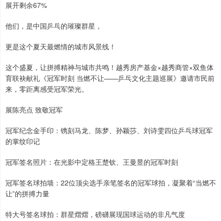
展开剩余67%
他们，是中国乒乓的璀璨群星，
更是这个夏天最燃情的城市风景线！
这个盛夏，让拼搏精神与城市共鸣！越秀房产基金×越秀商管×双鱼体
育联袂献礼《冠军时刻 当燃不让——乒乓文化主题巡展》邀请市民前
来，零距离感受冠军荣光。
展陈亮点 致敬冠军
冠军纪念金手印：镌刻马龙、陈梦、孙颖莎、刘诗雯四位乒乓球冠军
的掌纹印记
冠军签名照片：在光影中定格王楚钦、王曼昱的冠军时刻
冠军签名球拍墙：22位顶尖选手亲笔签名的冠军球拍，凝聚着“当燃不
让”的拼搏力量
特大号签名球拍：群星熠熠，磅礴展现国球运动的非凡气度