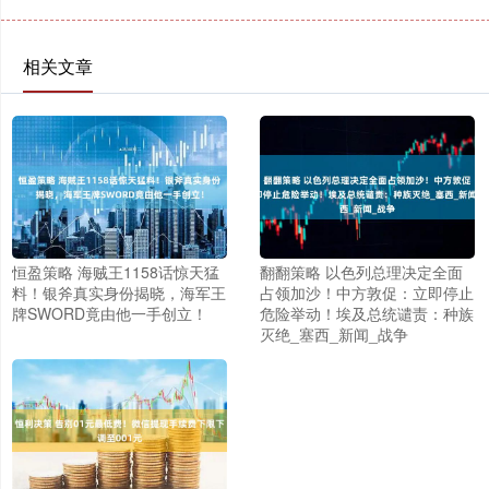
相关文章
恒盈策略 海贼王1158话惊天猛
翻翻策略 以色列总理决定全面
料！银斧真实身份揭晓，海军王
占领加沙！中方敦促：立即停止
牌SWORD竟由他一手创立！
危险举动！埃及总统谴责：种族
灭绝_塞西_新闻_战争