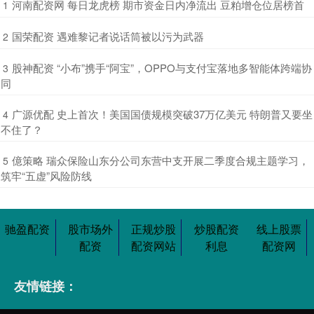
​河南配资网 每日龙虎榜 期市资金日内净流出 豆粕增仓位居榜首
1
​国荣配资 遇难黎记者说话筒被以污为武器
2
​股神配资 “小布”携手“阿宝”，OPPO与支付宝落地多智能体跨端协
3
同
​广源优配 史上首次！美国国债规模突破37万亿美元 特朗普又要坐
4
不住了？
​億策略 瑞众保险山东分公司东营中支开展二季度合规主题学习，
5
筑牢“五虚”风险防线
驰盈配资
股市场外
正规炒股
炒股配资
线上股票
配资
配资网站
利息
配资网
友情链接：