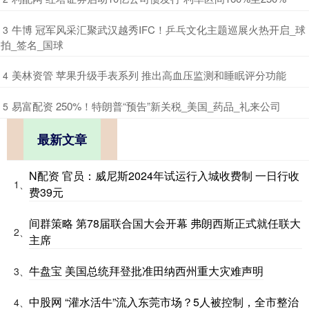
​牛博 冠军风采汇聚武汉越秀IFC！乒乓文化主题巡展火热开启_球
3
拍_签名_国球
​美林资管 苹果升级手表系列 推出高血压监测和睡眠评分功能
4
​易富配资 250%！特朗普“预告”新关税_美国_药品_礼来公司
5
最新文章
N配资 官员：威尼斯2024年试运行入城收费制 一日行收
1、
费39元
间群策略 第78届联合国大会开幕 弗朗西斯正式就任联大
2、
主席
牛盘宝 美国总统拜登批准田纳西州重大灾难声明
3、
中股网 “灌水活牛”流入东莞市场？5人被控制，全市整治
4、