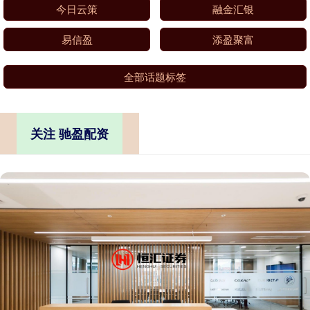
今日云策
融金汇银
易信盈
添盈聚富
全部话题标签
关注 驰盈配资