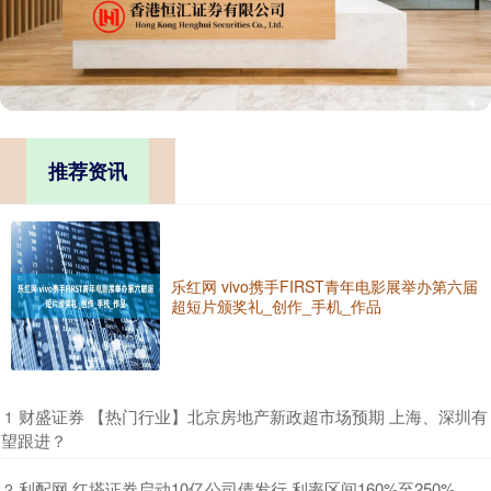
推荐资讯
乐红网 vivo携手FIRST青年电影展举办第六届
超短片颁奖礼_创作_手机_作品
​财盛证券 【热门行业】北京房地产新政超市场预期 上海、深圳有
1
望跟进？
​利配网 红塔证券启动10亿公司债发行 利率区间160%至250%
2