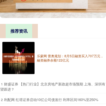
推荐资讯
乐蒙网 蕾奥规划：8月5日融资买入707万元，
融资融券余额122亿元
​财盛证券 【热门行业】北京房地产新政超市场预期 上海、深圳有
1
望跟进？
​利配网 红塔证券启动10亿公司债发行 利率区间160%至250%
2