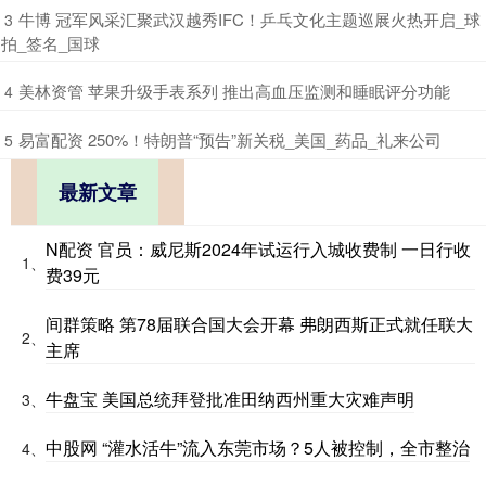
​牛博 冠军风采汇聚武汉越秀IFC！乒乓文化主题巡展火热开启_球
3
拍_签名_国球
​美林资管 苹果升级手表系列 推出高血压监测和睡眠评分功能
4
​易富配资 250%！特朗普“预告”新关税_美国_药品_礼来公司
5
最新文章
N配资 官员：威尼斯2024年试运行入城收费制 一日行收
1、
费39元
间群策略 第78届联合国大会开幕 弗朗西斯正式就任联大
2、
主席
牛盘宝 美国总统拜登批准田纳西州重大灾难声明
3、
中股网 “灌水活牛”流入东莞市场？5人被控制，全市整治
4、