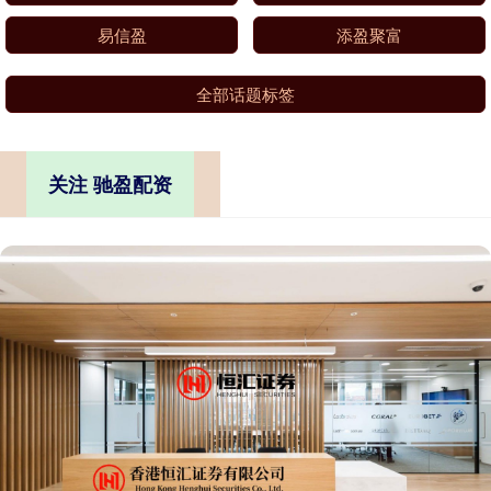
易信盈
添盈聚富
全部话题标签
关注 驰盈配资