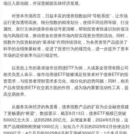
场注入新动能，并深度赋能实体经济发展。
对资本市场而言，日益丰富的债券指数如同“导航系统”，让市场
运行更加透明高效。细分指数的精准划分，使得不同信用等级、行业
属性、发行主体的债券价格信号更清晰，帮助投资者快速识别价值洼
地与风险区域，推动资金在债券市场内部实现更合理的流动。同时，
指数作为投资标的的“基准锚”作用持续强化，为各类资管产品提供了
科学的业绩衡量标准，促进了投资行为的规范化，进一步提升了资本
市场的定价效率与运行稳定性。
以首批上市的基准做市信用债ETF为例，大成基金管理有限公司
相关负责人表示，做市信用债ETF能够满足投资者对于债券ETF的投
资需求，与投资者理财需求多元化、细分化的趋势同频；同时，相关
产品有望发挥ETF在交易方面的作用，成为场内重要流动性工具，提
高交易效率。
从服务实体经济的角度看，债券指数产品的扩容为企业融资搭建
了更畅通的“桥梁”。数据显示，截至8月13日，债券ETF规模已突破
5000亿元大关，达到5288.20亿元。从增速来看，2024年5月份，这
类产品规模刚刚突破1000亿元；短短几个月后的2025年2月份便达到
2000亿元；4个月后的2025年6月初又突破3000亿元；1个多月后的