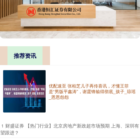
推荐资讯
优配速至 张柏芝儿子再传喜讯，才懂王菲
是“男版平鑫涛”，谢霆锋输得彻底_孩子_琼瑶
_恩恩怨怨
​财盛证券 【热门行业】北京房地产新政超市场预期 上海、深圳有
1
望跟进？