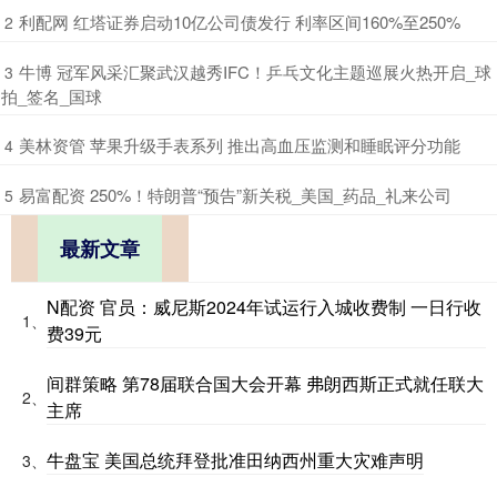
​利配网 红塔证券启动10亿公司债发行 利率区间160%至250%
2
​牛博 冠军风采汇聚武汉越秀IFC！乒乓文化主题巡展火热开启_球
3
拍_签名_国球
​美林资管 苹果升级手表系列 推出高血压监测和睡眠评分功能
4
​易富配资 250%！特朗普“预告”新关税_美国_药品_礼来公司
5
最新文章
N配资 官员：威尼斯2024年试运行入城收费制 一日行收
1、
费39元
间群策略 第78届联合国大会开幕 弗朗西斯正式就任联大
2、
主席
牛盘宝 美国总统拜登批准田纳西州重大灾难声明
3、