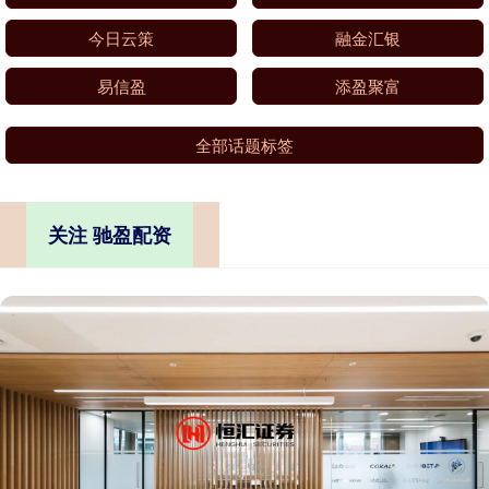
今日云策
融金汇银
易信盈
添盈聚富
全部话题标签
关注 驰盈配资