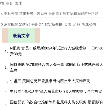
拍_签名_国球
​美林资管 苹果升级手表系列 推出高血压监测和睡眠评分功能
4
​易富配资 250%！特朗普“预告”新关税_美国_药品_礼来公司
5
最新文章
N配资 官员：威尼斯2024年试运行入城收费制 一日行收
1、
费39元
间群策略 第78届联合国大会开幕 弗朗西斯正式就任联大
2、
主席
牛盘宝 美国总统拜登批准田纳西州重大灾难声明
3、
中股网 “灌水活牛”流入东莞市场？5人被控制，全市整治
4、
国信配资 乌议会批准解除列兹尼科夫防长职务 是否影响
5、