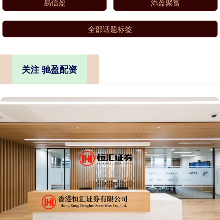
易信盈
添盈聚富
全部话题标签
关注 驰盈配资