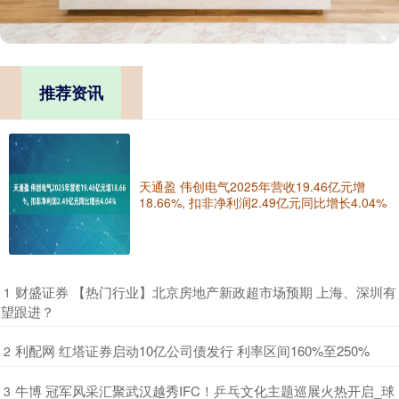
推荐资讯
天通盈 伟创电气2025年营收19.46亿元增
18.66%, 扣非净利润2.49亿元同比增长4.04%
​财盛证券 【热门行业】北京房地产新政超市场预期 上海、深圳有
1
望跟进？
​利配网 红塔证券启动10亿公司债发行 利率区间160%至250%
2
​牛博 冠军风采汇聚武汉越秀IFC！乒乓文化主题巡展火热开启_球
3