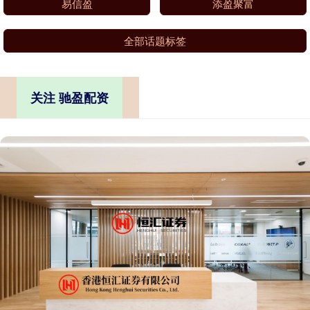
易信盈
添盈聚富
全部话题标签
关注 驰盈配资