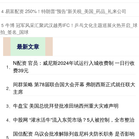
​易富配资 250%！特朗普“预告”新关税_美国_药品_礼来公司
4
​牛博 冠军风采汇聚武汉越秀IFC！乒乓文化主题巡展火热开启_球
5
拍_签名_国球
最新文章
N配资 官员：威尼斯2024年试运行入城收费制 一日行收
1、
费39元
间群策略 第78届联合国大会开幕 弗朗西斯正式就任联大
2、
主席
牛盘宝 美国总统拜登批准田纳西州重大灾难声明
3、
中股网 “灌水活牛”流入东莞市场？5人被控制，全市整治
4、
国信配资 乌议会批准解除列兹尼科夫防长职务 是否影响
5、