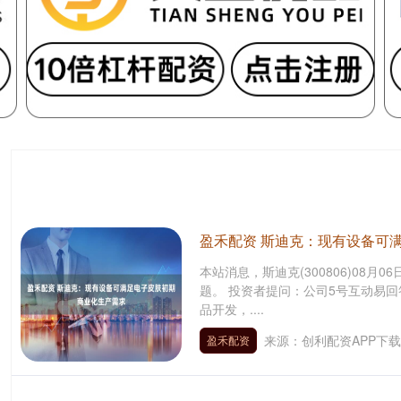
盈禾配资 斯迪克：现有设备可
本站消息，斯迪克(300806)08
题。 投资者提问：公司5号互动易
品开发，....
来源：创利配资APP下载
盈禾配资