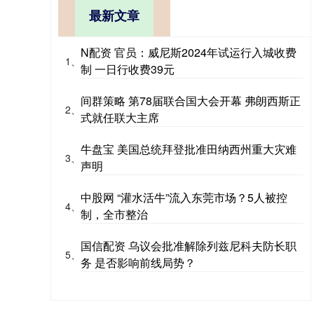
最新文章
N配资 官员：威尼斯2024年试运行入城收费
1、
制 一日行收费39元
间群策略 第78届联合国大会开幕 弗朗西斯正
2、
式就任联大主席
牛盘宝 美国总统拜登批准田纳西州重大灾难
3、
声明
中股网 “灌水活牛”流入东莞市场？5人被控
4、
制，全市整治
国信配资 乌议会批准解除列兹尼科夫防长职
5、
务 是否影响前线局势？