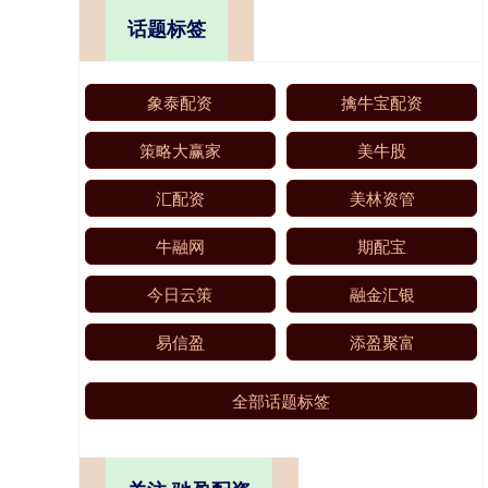
话题标签
象泰配资
擒牛宝配资
策略大赢家
美牛股
汇配资
美林资管
牛融网
期配宝
今日云策
融金汇银
易信盈
添盈聚富
全部话题标签