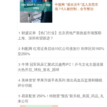
中股网 “灌水活牛”流入东莞市
场？5人被控制，全市整治
​财盛证券 【热门行业】北京房地产新政超市场预期
1
上海、深圳有望跟进？
​利配网 红塔证券启动10亿公司债发行 利率区间160%
2
至250%
​牛博 冠军风采汇聚武汉越秀IFC！乒乓文化主题巡展
3
火热开启_球拍_签名_国球
​美林资管 苹果升级手表系列 推出高血压监测和睡眠
4
评分功能
​易富配资 250%！特朗普“预告”新关税_美国_药品_礼
5
来公司