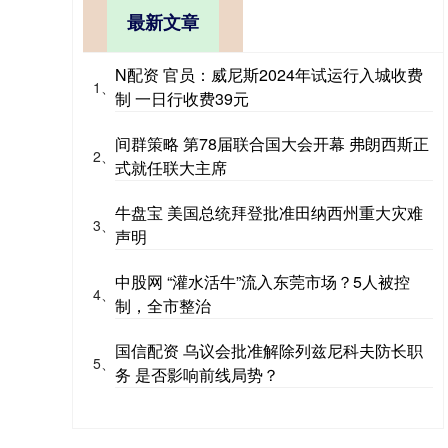
最新文章
N配资 官员：威尼斯2024年试运行入城收费
1、
制 一日行收费39元
间群策略 第78届联合国大会开幕 弗朗西斯正
2、
式就任联大主席
牛盘宝 美国总统拜登批准田纳西州重大灾难
3、
声明
中股网 “灌水活牛”流入东莞市场？5人被控
4、
制，全市整治
国信配资 乌议会批准解除列兹尼科夫防长职
5、
务 是否影响前线局势？