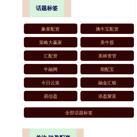
话题标签
象泰配资
擒牛宝配资
策略大赢家
美牛股
汇配资
美林资管
牛融网
期配宝
今日云策
融金汇银
易信盈
添盈聚富
全部话题标签