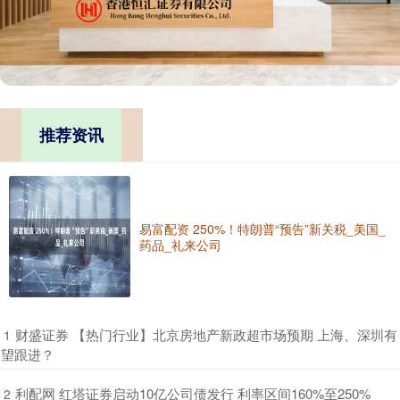
推荐资讯
易富配资 250%！特朗普“预告”新关税_美国_
药品_礼来公司
​财盛证券 【热门行业】北京房地产新政超市场预期 上海、深圳有
1
望跟进？
​利配网 红塔证券启动10亿公司债发行 利率区间160%至250%
2