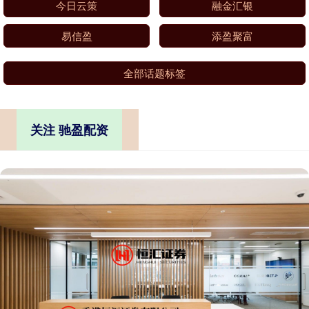
今日云策
融金汇银
易信盈
添盈聚富
全部话题标签
关注 驰盈配资